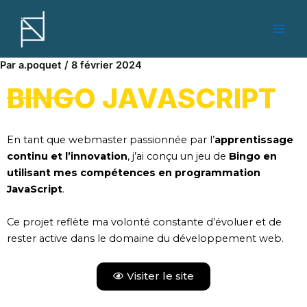
Aller
Navigation
Main
au
des
Men
contenu
articles
Par
a.poquet
/
8 février 2024
BINGO JAVASCRIPT
En tant que webmaster passionnée par l’
apprentissage
continu et l’innovation
, j’ai conçu un jeu de
Bingo en
utilisant mes compétences en programmation
JavaScript
.
Ce projet reflète ma volonté constante d’évoluer et de
rester active dans le domaine du développement web.
Visiter le site