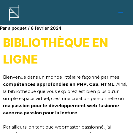
Aller
Navigation
Main
au
des
Men
contenu
articles
Par
a.poquet
/
8 février 2024
BIBLIOTHÈQUE EN
LIGNE
Bienvenue dans un monde littéraire façonné par mes
compétences approfondies en PHP, CSS, HTML
. Ainsi,
la bibliothèque que vous explorez est bien plus qu’un
simple espace virtuel, c’est une création personnelle où
ma passion pour le développement web fusionne
avec ma passion pour la lecture
.
Par ailleurs, en tant que webmaster passionné, j’ai