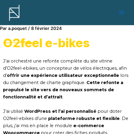
Aller
Navigation
Main
au
des
Men
contenu
articles
Par
a.poquet
/
8 février 2024
O2feel e-bikes
J’ai orchestré une refonte complète du site vitrine
d’O2feel-ebikes, un concepteur de vélos électriques, afin
d’
offrir une expérience utilisateur exceptionnelle
lors
du changement de charte graphique.
Cette refonte a
propulsé le site vers de nouveaux sommets de
fonctionnalité et d’attrait
.
J’ai utilisé
WordPress et l’ai personnalisé
pour doter
O2feel-ebikes d’une
plateforme robuste et flexible
. De
plus, j’ai mis en place le module
e-commerce
Woocommerce
pour créer des fiches produits,